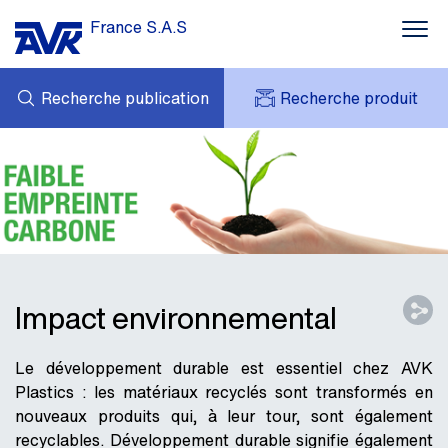
France S.A.S
Recherche publication
Recherche produit
MES DEMANDES
ACTUALITÉS
MY AVK
CONTACT
AVK HOLDING (GROUP)
TÉLÉCHARGEMENT
TARIF JUIN 2026
RÉFÉRENCES
AVK EN FRANCE
Impact environnemental
Le développement durable est essentiel chez AVK
Plastics : les matériaux recyclés sont transformés en
nouveaux produits qui, à leur tour, sont également
recyclables. Développement durable signifie également