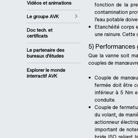
Vidéos et animations
fonction de la pr
contamination prove
Le groupe AVK
l’eau potable doive
Etanchéité corps e
Doc tech. et
une rainure. Cette 
certificats
5) Performances 
Le partenaire des
Que la vanne soit man
bureaux d’études
couples de manœuvre 
Explorer le monde
interractif AVK
Couple de manœuvr
fermée doit être 
inférieur à 5 Nm e
conduite.
Couple de fermetur
du volant, de mani
actionneur électri
important de noter
bride ISO reliant 