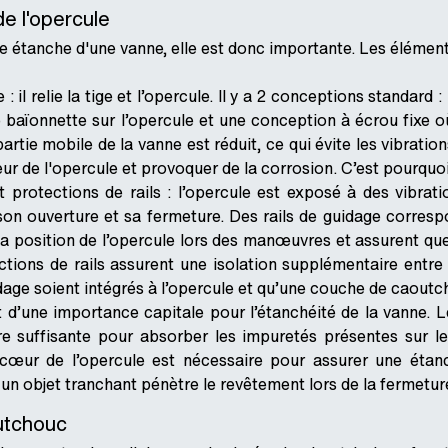
de l'opercule
tie étanche d'une vanne, elle est donc importante. Les éléme
: il relie la tige et l’opercule. Il y a 2 conceptions standard
e baïonnette sur l’opercule et une conception à écrou fixe où
artie mobile de la vanne est réduit, ce qui évite les vibrati
 de l'opercule et provoquer de la corrosion. C’est pourquoi 
t protections de rails : l’opercule est exposé à des vibrati
on ouverture et sa fermeture. Des rails de guidage corres
 la position de l’opercule lors des manœuvres et assurent qu
ctions de rails assurent une isolation supplémentaire entre
idage soient intégrés à l’opercule et qu’une couche de caoutc
t d’une importance capitale pour l’étanchéité de la vanne. 
tre suffisante pour absorber les impuretés présentes sur le
cœur de l’opercule est nécessaire pour assurer une étanch
un objet tranchant pénètre le revêtement lors de la fermeture
outchouc