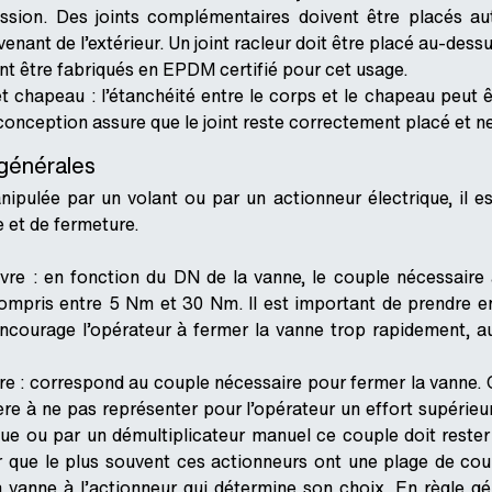
ession. Des joints complémentaires doivent être placés aut
nant de l’extérieur. Un joint racleur doit être placé au-dessus
nt être fabriqués en EPDM certifié pour cet usage.
t chapeau : l’étanchéité entre le corps et le chapeau peut 
conception assure que le joint reste correctement placé et ne
générales
ipulée par un volant ou par un actionneur électrique, il e
et de fermeture.
e : en fonction du DN de la vanne, le couple nécessaire a
compris entre 5 Nm et 30 Nm. Il est important de prendre
ncourage l’opérateur à fermer la vanne trop rapidement, a
e : correspond au couple nécessaire pour fermer la vanne. 
ère à ne pas représenter pour l’opérateur un effort supérieu
que ou par un démultiplicateur manuel ce couple doit rester 
 que le plus souvent ces actionneurs ont une plage de couple
la vanne à l’actionneur qui détermine son choix. En règle gé