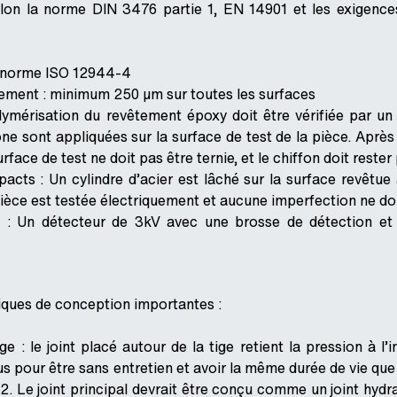
lon la norme DIN 3476 partie 1, EN 14901 et les exigenc
on norme ISO 12944-4
ement : minimum 250 µm sur toutes les surfaces
ymérisation du revêtement époxy doit être vérifiée par un 
ne sont appliquées sur la surface de test de la pièce. Après
rface de test ne doit pas être ternie, et le chiffon doit rester
acts : Un cylindre d’acier est lâché sur la surface revêtue
ièce est testée électriquement et aucune imperfection ne doi
: Un détecteur de 3kV avec une brosse de détection et ut
stiques de conception importantes :
ge : le joint placé autour de la tige retient la pression à l’
us pour être sans entretien et avoir la même durée de vie qu
. Le joint principal devrait être conçu comme un joint hydra