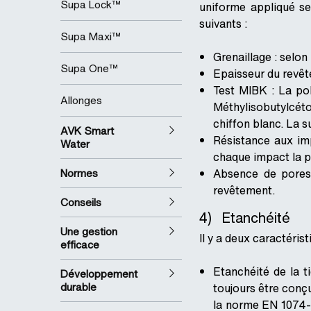
Supa Lock™
uniforme appliqué se
suivants :
Supa Maxi™
Grenaillage : sel
Supa One™
Epaisseur du revêt
Test MIBK : La pol
Allonges
Méthylisobutylcéto
chiffon blanc. La su
AVK Smart
Résistance aux imp
Water
chaque impact la p
Normes
Absence de pores 
revêtement.
Conseils
4) Etanchéité
Une gestion
Il y a deux caractéri
efficace
Etanchéité de la ti
Développement
durable
toujours être conç
la norme EN 1074-2