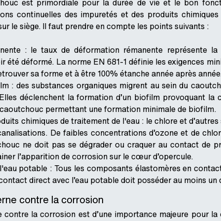
houc est primordiale pour la durée de vie et le bon fonct
ions continuelles des impuretés et des produits chimique
r le siège. Il faut prendre en compte les points suivants :
nente : le taux de déformation rémanente représente la
ir été déformé. La norme EN 681-1 définie les exigences minim
retrouver sa forme et à être 100% étanche année après année
ilm : des substances organiques migrent au sein du caoutc
lles déclenchent la formation d’un biofilm provoquant la 
caoutchouc permettant une formation minimale de biofilm.
duits chimiques de traitement de l'eau : le chlore et d’autr
canalisations. De faibles concentrations d’ozone et de chlor
houc ne doit pas se dégrader ou craquer au contact de pro
ainer l’apparition de corrosion sur le cœur d’opercule.
'eau potable : Tous les composants élastomères en contact a
ontact direct avec l’eau potable doit posséder au moins un
erne contre la corrosion
e contre la corrosion est d’une importance majeure pour la 