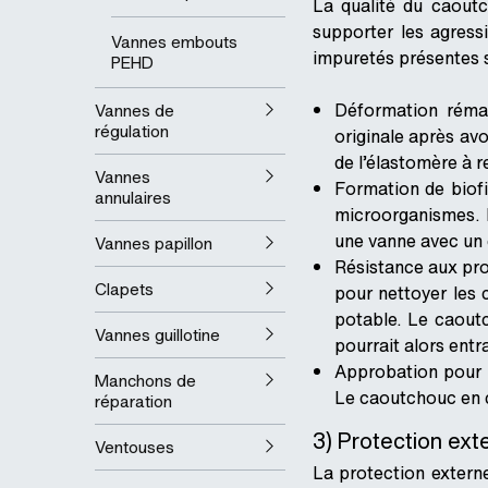
La qualité du caoutc
supporter les agress
Vannes embouts
impuretés présentes su
PEHD
Déformation réma
Vannes de
régulation
originale après avo
de l’élastomère à 
Vannes
Formation de biof
annulaires
microorganismes. E
une vanne avec un 
Vannes papillon
Résistance aux pro
Clapets
pour nettoyer les 
potable. Le caoutc
Vannes guillotine
pourrait alors entr
Approbation pour l
Manchons de
Le caoutchouc en c
réparation
3) Protection ext
Ventouses
La protection extern