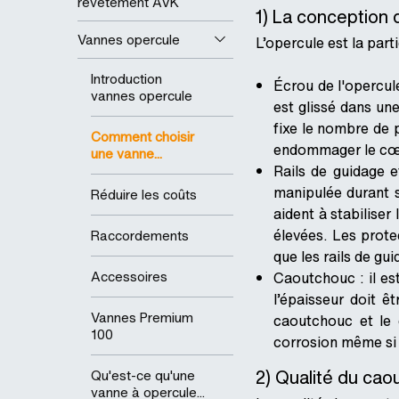
revêtement AVK
1) La conception 
Vannes opercule
L’opercule est la par
Introduction
Écrou de l'opercule 
vannes opercule
est glissé dans un
fixe le nombre de p
Comment choisir
endommager le cœur
une vanne...
Rails de guidage e
manipulée durant s
Réduire les coûts
aident à stabiliser
élevées. Les prote
Raccordements
que les rails de gu
Accessoires
Caoutchouc : il es
l’épaisseur doit ê
Vannes Premium
caoutchouc et le 
100
corrosion même si 
2) Qualité du ca
Qu'est-ce qu'une
vanne à opercule...