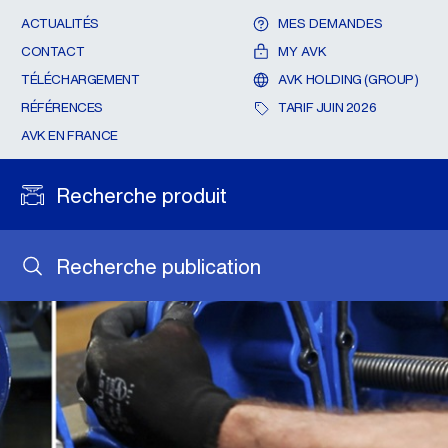
ACTUALITÉS
MES DEMANDES
CONTACT
MY AVK
TÉLÉCHARGEMENT
AVK HOLDING (GROUP)
RÉFÉRENCES
TARIF JUIN 2026
AVK EN FRANCE
Recherche produit
Recherche publication