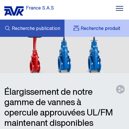
France S.A.S
Recherche publication
Recherche produit
MES DEMANDES
ACTUALITÉS
MY AVK
CONTACT
AVK HOLDING (GROUP)
TÉLÉCHARGEMENT
TARIF JUIN 2026
RÉFÉRENCES
AVK EN FRANCE
Élargissement de notre
gamme de vannes à
opercule approuvées UL/FM
maintenant disponibles