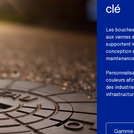
clé
Les bouches 
aux vannes e
supportent l
conception er
maintenance 
Personnalisab
couleurs afi
des industri
infrastructur
Gamme b