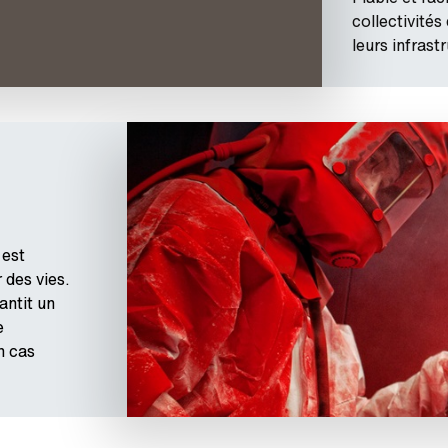
collectivités
leurs infrast
 est
 des vies.
rantit un
e
n cas