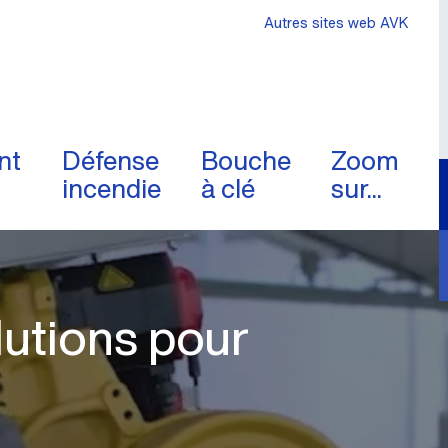
Autres sites web AVK
nt
Défense
Bouche
Zoom
incendie
à clé
sur...
utions pour