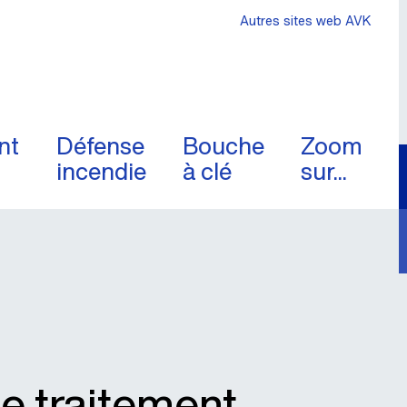
Autres sites web AVK
nt
Défense
Bouche
Zoom
incendie
à clé
sur...
e traitement