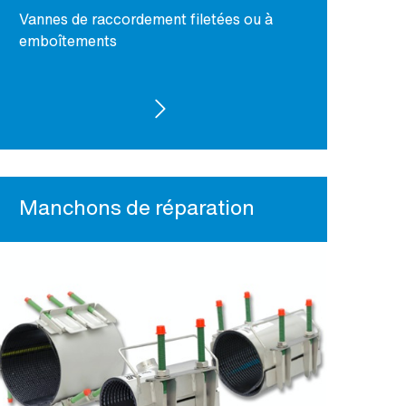
Vannes de raccordement filetées ou à
emboîtements
VOIR LES PRODUITS
Manchons de réparation