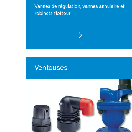
Vannes de régulation, vannes annulaire et
robinets flotteur
VOIR LES PRODUITS
Ventouses