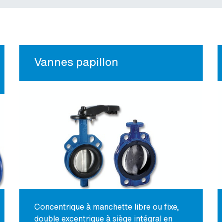
Vannes papillon
Concentrique à manchette libre ou fixe,
double excentrique à siège intégral en