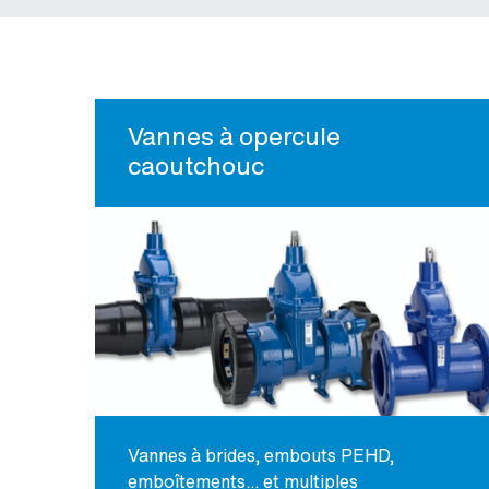
Vannes à opercule
caoutchouc
Vannes à brides, embouts PEHD,
emboîtements... et multiples