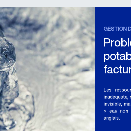
GESTION D
Probl
potab
factu
Les ressou
inadéquate,
invisible, m
« eau non 
anglais.