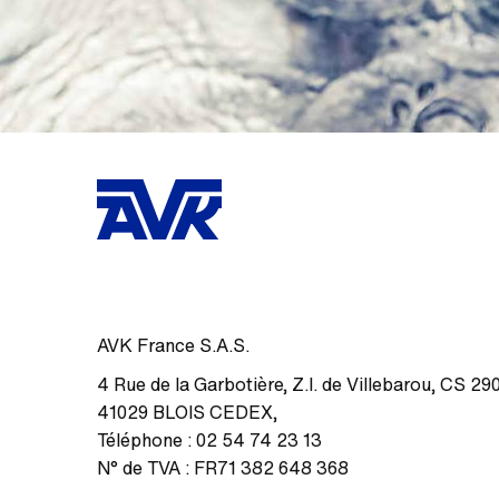
AVK France S.A.S.
4 Rue de la Garbotière
,
Z.I. de Villebarou, CS 29
41029
BLOIS CEDEX
,
Téléphone :
02 54 74 23 13
N° de TVA :
FR71 382 648 368