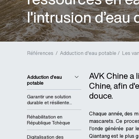
l'intrusion d’eau
Références
/
Adduction d'eau potable /
Les van
AVK Chine a l
Adduction d'eau
potable
Chine, afin d
douce.
Garantir une solution
durable et résiliente...
Chaque année, des mil
Réhabilitation en
mascarets. Ce process
République Tchèque
l'onde générée par l
Qiantang est le plus 
Digitalisation des