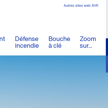
Autres sites web AVK
nt
Défense
Bouche
Zoom
incendie
à clé
sur...