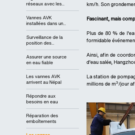
réseaux avec les...
km/h. Son grondement 
Vannes AVK
Fascinant, mais compl
installées dans un...
Plus de 80 % de l'ea
Surveillance de la
formidable événement 
position des...
Ainsi, afin de coordo
Assurer une source
d'eau salée, Hangzhou
en eau fiable
Les vannes AVK
La station de pompage
arrivent au Népal
3
millions de m
/jour a
Répondre aux
besoins en eau
Réparation des
emboîtements