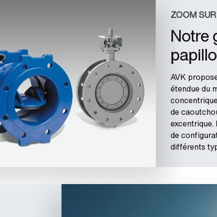
ZOOM SUR
Notre
papill
AVK propose 
étendue du 
concentrique
de caoutchou
excentrique. 
de configura
différents ty