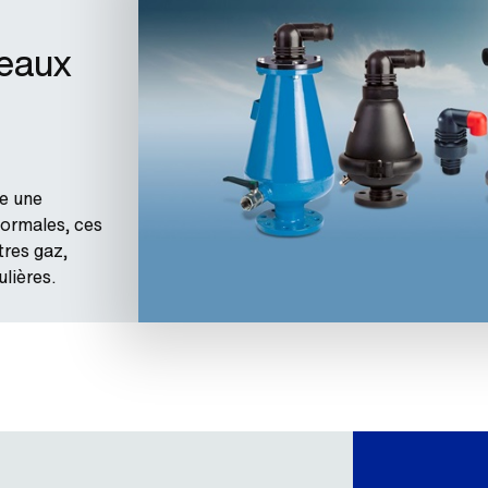
seaux
e une
normales, ces
tres gaz,
ulières.