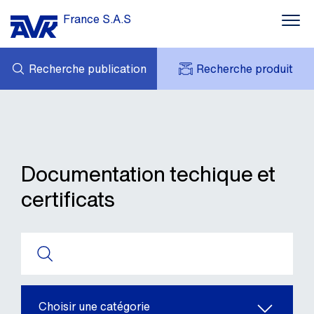
France S.A.S
Recherche publication
Recherche produit
MES DEMANDES
ACTUALITÉS
MY AVK
CONTACT
AVK HOLDING (GROUP)
TÉLÉCHARGEMENT
TARIF JUIN 2026
Documentation techique et
RÉFÉRENCES
certificats
AVK EN FRANCE
Choisir une catégorie