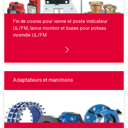
Fin de course pour vanne et poste indicateur
UL/FM, lance monitor et buses pour poteau
incendie UL/FM
VOIR LES PRODUITS
Adaptateurs et manchons