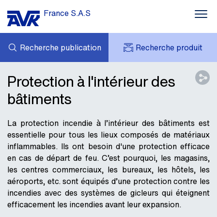
France S.A.S
Recherche publication
Recherche produit
MES DEMANDES
ACTUALITÉS
Protection à l'intérieur des
MY AVK
CONTACT
bâtiments
AVK HOLDING (GROUP)
TÉLÉCHARGEMENT
TARIF JUIN 2026
RÉFÉRENCES
La protection incendie à l’intérieur des bâtiments est
AVK EN FRANCE
essentielle pour tous les lieux composés de matériaux
inflammables. Ils ont besoin d'une protection efficace
en cas de départ de feu. C’est pourquoi, les magasins,
les centres commerciaux, les bureaux, les hôtels, les
aéroports, etc. sont équipés d’une protection contre les
incendies avec des systèmes de gicleurs qui éteignent
efficacement les incendies avant leur expansion.