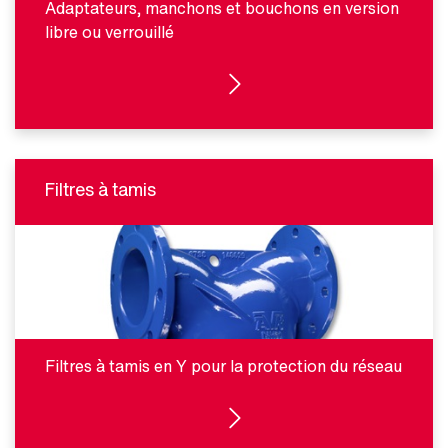
Adaptateurs, manchons et bouchons en version
libre ou verrouillé
VOIR LES PRODUITS
Filtres à tamis
Filtres à tamis en Y pour la protection du réseau
VOIR LES PRODUITS