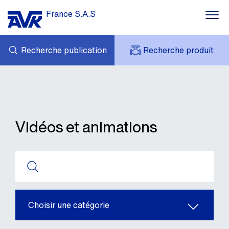
France S.A.S
Recherche publication
Recherche produit
MES DEMANDES
ACTUALITÉS
MY AVK
CONTACT
AVK HOLDING (GROUP)
TÉLÉCHARGEMENT
TARIF JUIN 2026
Vidéos et animations
RÉFÉRENCES
AVK EN FRANCE
Choisir une catégorie