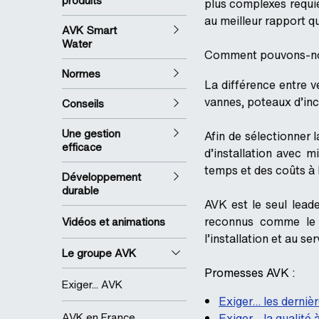
produits
plus complexes requiè
au meilleur rapport qu
AVK Smart
Water
Comment pouvons-nou
Normes
La différence entre ve
vannes, poteaux d’inc
Conseils
Une gestion
Afin de sélectionner 
efficace
d’installation avec m
temps et des coûts à 
Développement
durable
AVK est le seul lead
reconnus comme le f
Vidéos et animations
l’installation et au se
Le groupe AVK
Promesses AVK :
Exiger... AVK
Exiger… les derniè
AVK en France
Exiger… la qualité