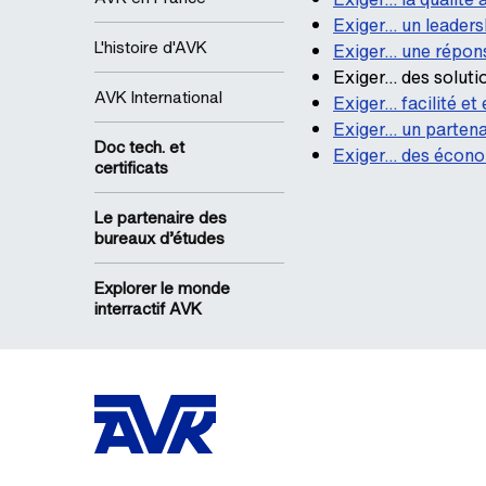
Exiger… un leaders
L'histoire d'AVK
Exiger… une répon
Exiger… des soluti
AVK International
Exiger… facilité et 
Exiger… un partena
Doc tech. et
Exiger… des économ
certificats
Le partenaire des
bureaux d’études
Explorer le monde
interractif AVK