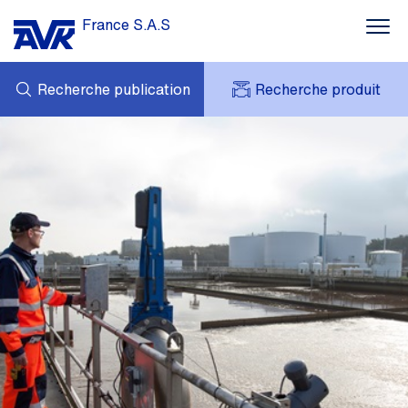
France S.A.S
Recherche publication
Recherche produit
MES DEMANDES
ACTUALITÉS
MY AVK
CONTACT
AVK HOLDING (GROUP)
TÉLÉCHARGEMENT
TARIF JUIN 2026
RÉFÉRENCES
AVK EN FRANCE