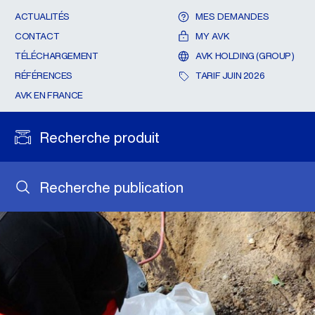
ACTUALITÉS
MES DEMANDES
CONTACT
MY AVK
TÉLÉCHARGEMENT
AVK HOLDING (GROUP)
RÉFÉRENCES
TARIF JUIN 2026
AVK EN FRANCE
Recherche produit
Recherche publication