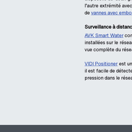
l’autre extrémité av
de
vannes avec embou
Surveillance à distan
AVK Smart Water
con
installées sur le rése
vue complète du rése
VIDI Positioner
est un
il est facile de déte
pression dans le résea