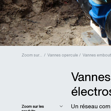
Zoom sur...
/
Vannes opercule /
Vannes embou
Vannes
électr
Un réseau comp
Zoom sur les