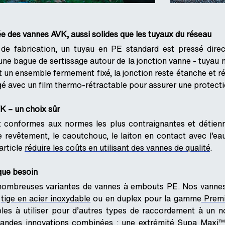
des vannes AVK, aussi solides que les tuyaux du réseau
e fabrication, un tuyau en PE standard est pressé direc
ne bague de sertissage autour de la jonction vanne - tuyau 
it un ensemble fermement fixé, la jonction reste étanche et r
é avec un film thermo-rétractable pour assurer une protecti
K – un choix sûr
 conformes aux normes les plus contraignantes et détienn
e revêtement, le caoutchouc, le laiton en contact avec l’e
 article
réduire les coûts en utilisant des vannes de qualité
.
que besoin
ombreuses variantes de vannes à embouts PE. Nos vannes 
e
tige en acier inoxydable
ou en duplex pour la gamme
Premi
les à utiliser pour d’autres types de raccordement à un 
andes innovations combinées : une extrémité Supa Maxi™ 