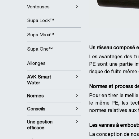
Ventouses
Supa Lock™
Supa Maxi™
Un réseau composé en
Supa One™
Les avantages des tu
Allonges
PE sont une partie in
risque de fuite même 
AVK Smart
Water
Normes et process de
Pour en tirer le meil
Normes
le même PE, les tech
Conseils
normes relatives aux
Une gestion
Les vannes à embouts
efficace
La conception de nos 