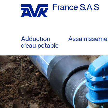
France S.A.S
Adduction
Assainisseme
d'eau potable