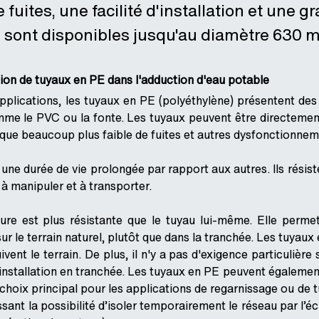
e fuites, une facilité d'installation et une 
sont disponibles jusqu'au diamètre 630 
ation de tuyaux en PE dans l'adduction d'eau potable
applications, les tuyaux en PE (polyéthylène) présentent de
mme le PVC ou la fonte. Les tuyaux peuvent être directemen
que beaucoup plus faible de fuites et autres dysfonctionnem
une durée de vie prolongée par rapport aux autres. Ils résist
s à manipuler et à transporter.
re est plus résistante que le tuyau lui-même. Elle permet 
r le terrain naturel, plutôt que dans la tranchée. Les tuyaux 
suivent le terrain. De plus, il n'y a pas d'exigence particulièr
’installation en tranchée. Les tuyaux en PE peuvent également
hoix principal pour les applications de regarnissage ou de tuy
ssant la possibilité d’isoler temporairement le réseau par l’