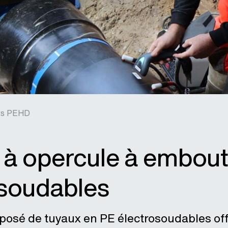
ts PEHD
 à opercule à embout
osoudables
osé de tuyaux en PE électrosoudables off